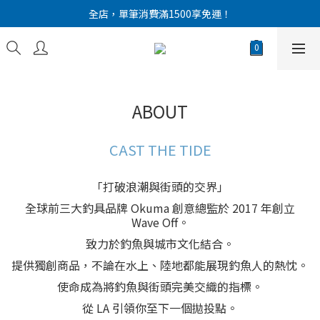
全店，單筆消費滿1500享免運！
新會員註冊！送 300 元購物金
新會員註冊！送 300 元購物金
ABOUT
CAST THE TIDE
「打破浪潮與街頭的交界」
全球前三大釣具品牌 Okuma 創意總監於 2017 年創立
Wave Off。
致力於釣魚與城市文化結合。
提供獨創商品，不論在水上、陸地都能展現釣魚人的熱忱。
使命成為將釣魚與街頭完美交織的指標。
從 LA 引領你至下一個拋投點。